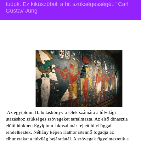
tudok. Ez kiküszöböli a hit szükségességét." Carl
Gustav Jung
Az egyiptomi Halottaskönyv a lélek számára a túlvilági
utazáshoz szükséges szövegeket tartalmazta. Az első dinasztia
előtti időkben Egyiptom lakosai már fejlett hitvilággal
rendelkeztek. Néhány képen Hathor istennő fogadja az
elhunytakat a túlvilág bejáratánál. A szövegek figyelmeztetik a