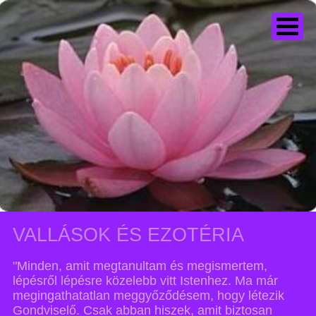
VALLÁSOK ÉS EZOTÉRIA
"Minden, amit megtanultam és megismertem,
lépésről lépésre közelebb vitt Istenhez. Ma már
megingathatatlan meggyőződésem, hogy létezik
Gondviselő. Csak abban hiszek, amit biztosan