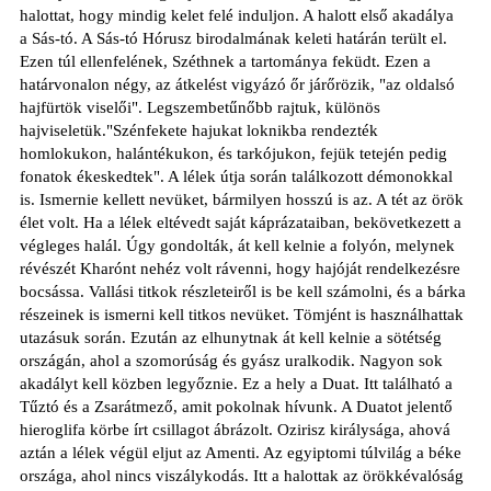
halottat, hogy mindig kelet felé induljon. A halott első akadálya
a Sás-tó. A Sás-tó Hórusz birodalmának keleti határán terült el.
Ezen túl ellenfelének, Széthnek a tartománya feküdt. Ezen a
határvonalon négy, az átkelést vigyázó őr járőrözik, "az oldalsó
hajfürtök viselői". Legszembetűnőbb rajtuk, különös
hajviseletük."Szénfekete hajukat loknikba rendezték
homlokukon, halántékukon, és tarkójukon, fejük tetején pedig
fonatok ékeskedtek". A lélek útja során találkozott démonokkal
is. Ismernie kellett nevüket, bármilyen hosszú is az. A tét az örök
élet volt. Ha a lélek eltévedt saját káprázataiban, bekövetkezett a
végleges halál. Úgy gondolták, át kell kelnie a folyón, melynek
révészét Kharónt nehéz volt rávenni, hogy hajóját rendelkezésre
bocsássa. Vallási titkok részleteiről is be kell számolni, és a bárka
részeinek is ismerni kell titkos nevüket. Tömjént is használhattak
utazásuk során. Ezután az elhunytnak át kell kelnie a sötétség
országán, ahol a szomorúság és gyász uralkodik. Nagyon sok
akadályt kell közben legyőznie. Ez a hely a Duat. Itt található a
Tűztó és a Zsarátmező, amit pokolnak hívunk. A Duatot jelentő
hieroglifa körbe írt csillagot ábrázolt. Ozirisz királysága, ahová
aztán a lélek végül eljut az Amenti. Az egyiptomi túlvilág a béke
országa, ahol nincs viszálykodás. Itt a halottak az örökkévalóság