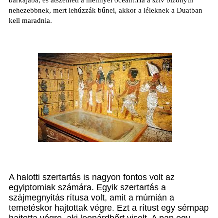
bárkájába, és átszelheti a mennyei óceánt.
Ha a szív bizonyul
nehezebbnek, mert lehúzzák bűnei, akkor a léleknek a Duatban
kell maradnia.
A halotti szertartás is nagyon fontos volt az
egyiptomiak számára. Egyik szertartás a
szájmegnyitás rítusa volt, amit a múmián a
temetéskor hajtottak végre. Ezt a rítust egy sémpap