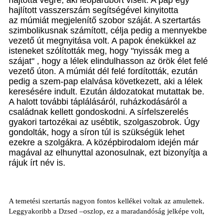
hajtotta végre, aki leopárdbőrt viselt. A pap egy
hajlított vasszerszám segítségével kinyitotta
az múmiát megjelenítő szobor száját. A szertartás
szimbolikusnak számított, célja pedig a mennyekbe
vezető út megnyitása volt. A papok énekükkel az
isteneket szólították meg, hogy "nyissák meg a
szájat" , hogy a lélek elindulhasson az örök élet felé
vezető úton. A múmiát dél felé fordították, ezután
pedig a szem-pap elalvása következett, aki a lélek
keresésére indult. Ezután áldozatokat mutattak be.
A halott további táplálásáról, ruházkodásáról a
családnak kellett gondoskodni. A sírfelszerelés
gyakori tartozékai az usébtik, szolgaszobrok. Úgy
gondolták, hogy a síron túl is szükségük lehet
ezekre a szolgákra. A középbirodalom idején már
magával az elhunyttal azonosulnak, ezt bizonyítja a
rájuk írt név is.
A temetési szertartás nagyon fontos kellékei voltak az amulettek.
Leggyakoribb a Dzsed –oszlop, ez a maradandóság jelképe volt,