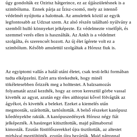
úgy gondolták ez Ozirisz hátgerince, ez az újjászületésnek is a
szimbóluma.
Ennek párja az Ízisz-csomó, mely az istennő
védelmét nyújtotta a halottnak. Az amulettek közül az egyik
legfontosabb az Udzsat szem. Az alsó részén található nyúlvány a
szemből hulló könnyeket jelképezte. Ez védelmezte viselőjét, és
szemmel verés ellen is használták. Az Ankh is a védelmet
szolgálta, és szerencsét hozott. Az új élet ígérete volt ez a
szimbólum. Később amulettül szolgáltak a Hórusz fiuk is.
Az egyiptomi vallás a halál utáni életet, csak testi-lelki formában
tudta elképzelni. Ezért arra törekedtek, hogy minél
tökéletesebben őrizzék meg a holttestet. A balzsamozás
folyamatát azzal kezdték, hogy az orron keresztül görbe vassal
kivették az agyat, azután egy éles aithiopiai kővel fölvágták az
ágyékot, és kivették a beleket. Ezeket a kiemelés után
megmosták, szárították, tartósították. A belső részeket kanópusz
kőedényekbe rakták. A kanópuszedények Hórusz négy fiát
jelképezték. A hasüreget kitisztították, majd pálmaborral
kimosták. Ezután füstölőszerekkel újra tisztították, az altestet
mirhával megtöltötték, ezután újra bezárták. Majd nátronnal