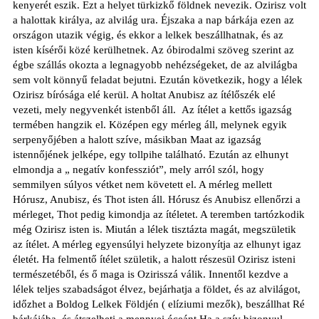
kenyerét eszik. Ezt a helyet türkizkő földnek nevezik. Ozirisz volt
a halottak királya, az alvilág ura. Éjszaka a nap bárkája ezen az
országon utazik végig, és ekkor a lelkek beszállhatnak, és az
isten kísérői közé kerülhetnek. Az óbirodalmi szöveg szerint az
égbe szállás okozta a legnagyobb nehézségeket, de az alvilágba
sem volt könnyű feladat bejutni. Ezután következik, hogy a lélek
Ozirisz bírósága elé kerül. A holtat Anubisz az ítélőszék elé
vezeti, mely negyvenkét istenből áll.
Az ítélet a kettős igazság
termében hangzik el. Középen egy mérleg áll, melynek egyik
serpenyőjében a halott szíve, másikban Maat az igazság
istennőjének jelképe, egy tollpihe található. Ezután az elhunyt
elmondja a „ negatív konfessziót”, mely arról szól, hogy
semmilyen súlyos vétket nem követett el. A mérleg mellett
Hórusz, Anubisz, és Thot isten áll. Hórusz és Anubisz ellenőrzi a
mérleget, Thot pedig kimondja az ítéletet. A teremben tartózkodik
még Ozirisz isten is. Miután a lélek tisztázta magát, megszületik
az ítélet. A mérleg egyensúlyi helyzete bizonyítja az elhunyt igaz
életét. Ha felmentő ítélet születik, a halott részesül Ozirisz isteni
természetéből, és ő maga is Ozirisszá válik. Innentől kezdve a
lélek teljes szabadságot élvez, bejárhatja a földet, és az alvilágot,
időzhet a Boldog Lelkek Földjén ( elíziumi mezők), beszállhat Ré