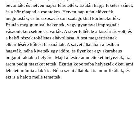
bevonták, és hetven napra félretették. Ezután kapja feketés színét,
és a bőr rátapad a csontokra. Hetven nap után elővették,
megmosták, és büsszoszvászon szalagokkal körbetekerték.
Ezután még gumival bekenték, vagy gyantával impregnált
vászontekercsekbe csavarták. A siker feltétele a kiszárítás volt, és
a belső részek tökéletes eltávolítása. A test megsértésének
elkerülésére kőkést használtak. A szívet általában a testben
hagyták, néha kivették egy időre, és ilyenkor egy skarabeus
bogarat raktak a helyére. Majd a testre amuletteket helyeztek, az
arcra pedig maszkot tettek. Ezután koporsóba helyezték őket, ami
lehetett múmia alakú is. Néha szent állatokat is mumifikáltak, és
ezt is a halott mellé temették.