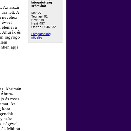
látogatottság
számláló:
. Az asszír
ra lett. A
Mai: 27
Tegnapi: 91
ra nevéhez
Heti: 319
r évvel
Havi: 497
i elemei a
Össz.: 1 046 532
k, Áhurák és
Látogatottság
ben ragyogó
növelés
llem
enben apja
mes. Ahrimán
 Áhura-
jó és rossz
yamat. Az
 kora.
legendák
gy szűz
gítségével,
 él. Mithrát