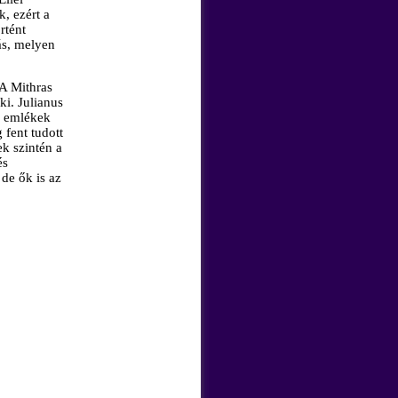
k, ezért a
rtént
ás, melyen
A Mithras
ki. Julianus
os emlékek
 fent tudott
k szintén a
és
 de ők is az