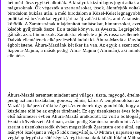
hét méd törzs egyikét alkották. A királyok kizárólagos jogot adtak a
mágusoknak. Ők végezték a szertartásokat, jósok, álomfejtők voltak
birodalom bukása után, a méd birodalom a Közel-Kelet legnagyobb u
politikai változásokkal együtt járt az új vallási tanítás, ami Zaratust
kötődik. A Zaratustrának tulajdonított tanításokat, himnuszokat, eze
később gyűjtötték össze. Ez a tudás könyve, az Aveszta. Legrégebb
gáthák, azaz himnuszok. Zaratustra elmélete a jó és rossz szelleme
Daivák ellentétének elképzeléséből indult ki. Áhura-Mazdá a fény
égbolt istene. Áhura-Mazdánk két iker fia van. Az egyik a szent sze
Szpenta-Majniu, a másik pedig
Ahra- Majniu ( Ahrimán), aki mind
ellentéte.
Áhura-Mazdá teremtett mindent ami világos, tiszta, ragyogó, értel
pedig azt ami tisztátalan, gonosz, bűnös, káros.
A templomokban az
Mazdát jelképező öröktűz égett.
Az emberek úgy gondolták, hogy a 
küzdelme tölti be az ember történetét. Ez egy tizenkétezer éves fol
első háromezer évben Áhura-Mazdá uralkodott. Ez volt a boldogság
Ezután következett Ahrimán, aztán pedig Zaratustra uralkodott. A 
szerint a tizenkétezredik évben megszületik Zaratustra ereje által, e
leánytól Szaósjant a végső idők megváltója. Ő Mithra ( napisten) se
végképp legyőzi a sötétséget.
A régi istenalakok közül főként Mithra