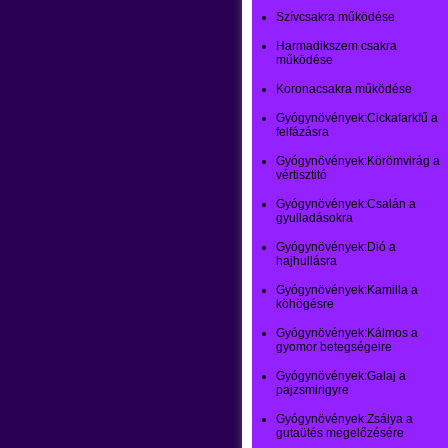
Szívcsakra működése
Harmadikszem csakra
működése
Koronacsakra működése
Gyógynövények:Cickafarkfű a
felfázásra
Gyógynövények:Körömvirág a
vértisztitó
Gyógynövények:Csalán a
gyulladásokra
Gyógynövények:Dió a
hajhullásra
Gyógynövények:Kamilla a
köhögésre
Gyógynövények:Kálmos a
gyomor betegségeire
Gyógynövények:Galaj a
pajzsmirigyre
Gyógynövények:Zsálya a
gutaütés megelőzésére