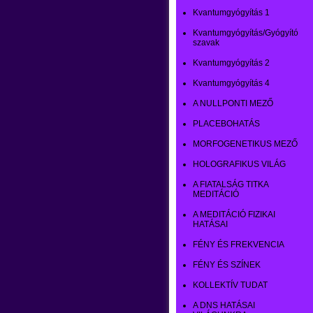
Kvantumgyógyítás 1
Kvantumgyógyítás/Gyógyító
szavak
Kvantumgyógyítás 2
Kvantumgyógyítás 4
A NULLPONTI MEZŐ
PLACEBOHATÁS
MORFOGENETIKUS MEZŐ
HOLOGRAFIKUS VILÁG
A FIATALSÁG TITKA
MEDITÁCIÓ
A MEDITÁCIÓ FIZIKAI
HATÁSAI
FÉNY ÉS FREKVENCIA
FÉNY ÉS SZÍNEK
KOLLEKTÍV TUDAT
A DNS HATÁSAI