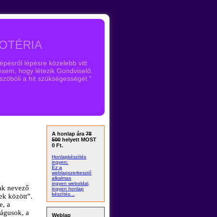
OTÉRIA
pésről lépésre közelebb vitt
sem, hogy létezik Gondviselő.
szöböli a hit szükségességét."
A honlap ára
78
500
helyett MOST
0 Ft.
Honlapkészítés
ingyen:
Ez a
weblapszerkesztő
alkalmas
ingyen weboldal,
nak nevező
ingyen honlap
készítés...
ek között”.
e, a
mágusok, a
Weblap