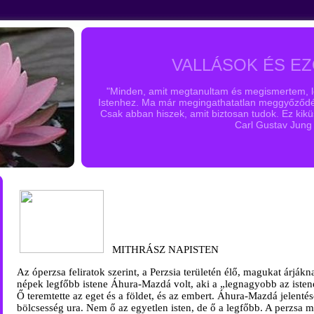
VALLÁSOK ÉS EZ
"Minden, amit megtanultam és megismertem, lé
Istenhez. Ma már megingathatatlan meggyőződé
Csak abban hiszek, amit biztosan tudok. Ez kikü
Carl Gustav Jung
MITHRÁSZ NAPIS
TEN
Az óperzsa feliratok szerint, a Perzsia területén élő, magukat árják
népek legfőbb istene Áhura-Mazdá volt, aki a „legnagyobb az isten
Ő teremtette az eget és a földet, és az embert. Áhura-Mazdá jelentés
bölcsesség ura. Nem ő az egyetlen isten, de ő a legfőbb. A perzsa 