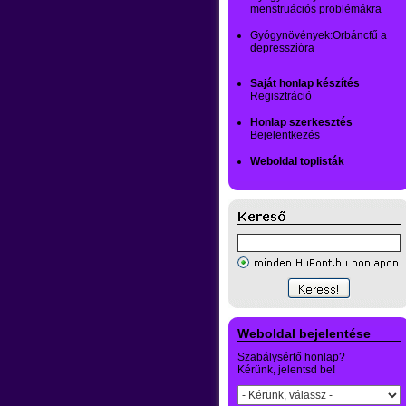
menstruációs problémákra
Gyógynövények:Orbáncfű a
depresszióra
Saját honlap készítés
Regisztráció
Honlap szerkesztés
Bejelentkezés
Weboldal toplisták
Weboldal bejelentése
Szabálysértő honlap?
Kérünk, jelentsd be!