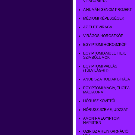
VILÁGUNKRA
A HUMÁN GENOM PROJEKT
MÉDIUMI KÉPESSÉGEK
AZ ÉLET VIRÁGA
VIRÁGOS HOROSZKÓP
EGYIPTOMI HOROSZKÓP
EGYIPTOMI AMULETTEK,
SZIMBÓLUMOK
EGYIPTOMI VALLÁS
(TÚLVILÁGHIT)
ANUBISZ A HOLTAK BÍRÁJA
EGYIPTOMI MÁGIA, THOT A
MÁGIA URA
HÓRUSZ KÖVETŐI
HÓRUSZ SZEME, UDZSAT
AMON RA EGYIPTOMI
NAPISTEN
OZIRISZ A REINKARNÁCIÓ