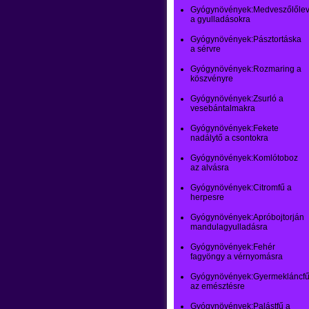
Gyógynövények:Medveszőlőlev
a gyulladásokra
Gyógynövények:Pásztortáska
a sérvre
Gyógynövények:Rozmaring a
köszvényre
Gyógynövények:Zsurló a
vesebántalmakra
Gyógynövények:Fekete
nadálytő a csontokra
Gyógynövények:Komlótoboz
az alvásra
Gyógynövények:Citromfű a
herpesre
Gyógynövények:Apróbojtorján
mandulagyulladásra
Gyógynövények:Fehér
fagyöngy a vérnyomásra
Gyógynövények:Gyermekláncf
az emésztésre
Gyógynövények:Palástfű a