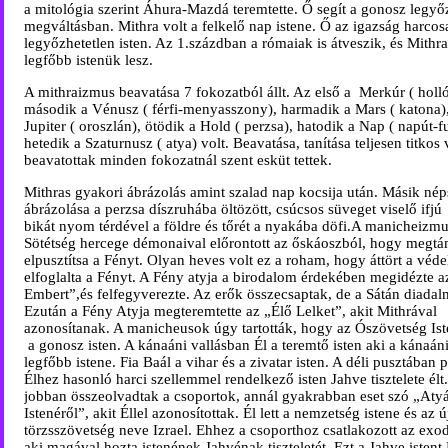
a mitológia szerint Áhura-Mazdá teremtette. Ő segít a gonosz legyő
megváltásban. Mithra volt a felkelő nap istene. Ő az igazság harcosa
legyőzhetetlen isten. Az 1.százdban a rómaiak is átveszik, és Mithr
legfőbb istenük lesz.
A mithraizmus beavatása 7 fokozatból állt. Az első a
Merkúr ( holló
második a Vénusz ( férfi-menyasszony), harmadik a Mars ( katona)
Jupiter ( oroszlán), ötödik a Hold ( perzsa), hatodik a Nap ( napút-fu
hetedik a Szaturnusz ( atya) volt. Beavatása, tanítása teljesen titkos 
beavatottak minden fokozatnál szent esküt tettek.
Mithras gyakori ábrázolás amint szalad nap kocsija után. Másik nép
ábrázolása a perzsa díszruhába öltözött, csúcsos süveget viselő ifjú
bikát nyom térdével a földre és tőrét a nyakába döfi.
A manicheizmus
Sötétség hercege démonaival előrontott az őskáoszból, hogy megtá
elpusztítsa a Fényt. Olyan heves volt ez a roham, hogy áttört a véd
elfoglalta a Fényt. A Fény atyja a birodalom érdekében megidézte a
Embert”,és felfegyverezte. Az erők összecsaptak, de a Sátán diadal
Ezután a Fény Atyja megteremtette az „Élő Lelket”, akit Mithrával
azonosítanak. A manicheusok úgy tartották, hogy az Ószövetség Is
a gonosz isten. A kánaáni vallásban Él a teremtő isten aki a kánaán
legfőbb istene. Fia Baál a vihar és a zivatar isten. A déli pusztában 
Élhez hasonló harci szellemmel rendelkező isten Jahve tisztelete élt
jobban összeolvadtak a csoportok, annál gyakrabban eset szó „At
Istenéről”, akit Éllel azonosítottak. Él lett a nemzetség istene és az ú
törzsszövetség neve Izrael. Ehhez a csoporthoz csatlakozott az exo
aki magával hozta istenének Jahvénak tiszteletét. Ezt a Jahve istent 