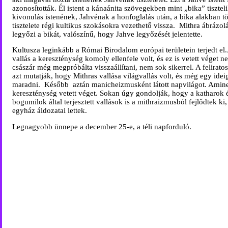
azonosították. Él istent a kánaánita szövegekben mint „bika” tiszteli
kivonulás istenének, Jahvénak a honfoglalás után, a bika alakban tö
tisztelete régi kultikus szokásokra vezethető vissza.
Mithra ábrázol
legyőzi a bikát, valószínű, hogy Jahve legyőzését jelentette.
Kultusza leginkább a Római Birodalom európai területein terjedt el.
vallás a kereszténység komoly ellenfele volt, és ez is vetett véget ne
császár még megpróbálta visszaállítani, nem sok sikerrel. A felirat
azt mutatják, hogy Mithras vallása világvallás volt, és még egy ideig
maradni.
Később
aztán manicheizmusként látott napvilágot. Amine
kereszténység vetett véget. Sokan úgy gondolják, hogy a katharok 
bogumilok által terjesztett vallások is a mithraizmusból fejlődtek ki,
egyház áldozatai lettek.
Legnagyobb ünnepe a december 25-e, a téli napforduló.