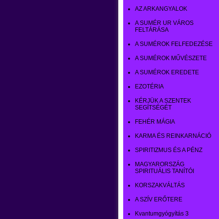
AZ ARKANGYALOK
A SUMÉR UR VÁROS
FELTÁRÁSA
A SUMÉROK FELFEDEZÉSE
A SUMÉROK MŰVÉSZETE
A SUMÉROK EREDETE
EZOTÉRIA
KÉRJÜK A SZENTEK
SEGÍTSÉGÉT
FEHÉR MÁGIA
KARMA ÉS REINKARNÁCIÓ
SPIRITIZMUS ÉS A PÉNZ
MAGYARORSZÁG
SPIRITUÁLIS TANÍTÓI
KORSZAKVÁLTÁS
A SZÍV ERŐTERE
Kvantumgyógyítás 3