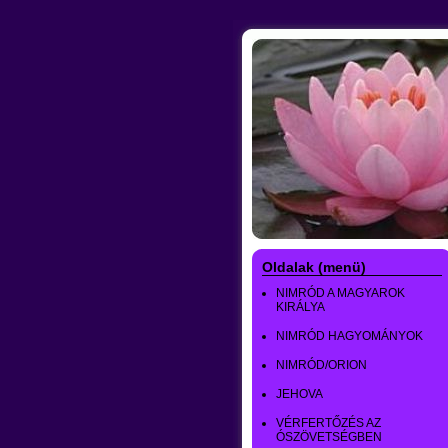
Oldalak (menü)
NIMRÓD A MAGYAROK
KIRÁLYA
NIMRÓD HAGYOMÁNYOK
NIMRÓD/ORION
JEHOVA
VÉRFERTŐZÉS AZ
ÓSZÖVETSÉGBEN