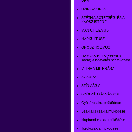
URA
OZIRISZ SÍRJA
SZÉTH A SÖTÉTSÉG, ÉS A
KÁOSZ ISTENE
MANICHEIZMUS
NAPKULTUSZ
GNOSZTICIZMUS
HAMVAS BÉLA (Scientia
sacra):a beavatás hét fokozata
MITHRA-MITHRÁSZ
AZ AURA
SZÍNMÁGIA
GYÓGYÍTÓ ÁSVÁNYOK
Gyökércsakra működése
Szakrális csakra működése
Napfonat csakra működése
Torokcsakra működése