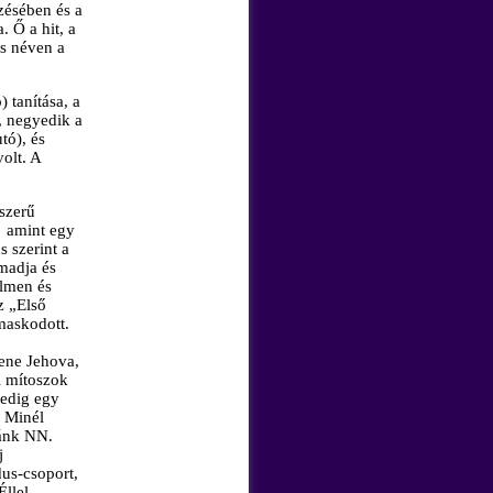
zésében és a
. Ő a hit, a
as néven a
) tanítása, a
, negyedik a
tó), és
volt. A
szerű
amint egy
 szerint a
madja és
elmen és
z „Első
maskodott.
tene Jehova,
i mítoszok
pedig egy
. Minél
yánk NN.
j
dus-csoport,
Éllel