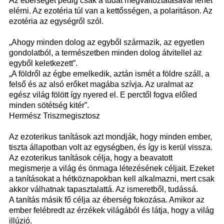
Az éberséget pedig csak a tudat megváltoztatásával lehet
elérni. Az ezotéria túl van a kettősségen, a polaritáson. Az
ezotéria az egységről szól.
„Ahogy minden dolog az egyből származik, az egyetlen
gondolatból, a természetben minden dolog átvitellel az
egyből keletkezett”.
„A földről az égbe emelkedik, aztán ismét a földre száll, a
felső és az alsó erőket magába szívja. Az uralmat az
egész világ fölött így nyered el. E perctől fogva előled
minden sötétség kitér”.
Hermész Triszmegisztosz
Az ezoterikus tanítások azt mondják, hogy minden ember,
tiszta állapotban volt az egységben, és így is kerül vissza.
Az ezoterikus tanítások célja, hogy a beavatott
megismerje a világ és önmaga létezésének céljait. Ezeket
a tanításokat a hétköznapokban kell alkalmazni, mert csak
akkor válhatnak tapasztalattá. Az ismeretből, tudássá.
A tanítás másik fő célja az éberség fokozása. Amikor az
ember felébredt az érzékek világából és látja, hogy a világ
illúzió.