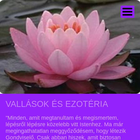
VALLÁSOK ÉS EZOTÉRIA
"Minden, amit megtanultam és megismertem,
lépésről lépésre közelebb vitt Istenhez. Ma már
megingathatatlan meggyőződésem, hogy létezik
Gondviselő. Csak abban hiszek, amit biztosan