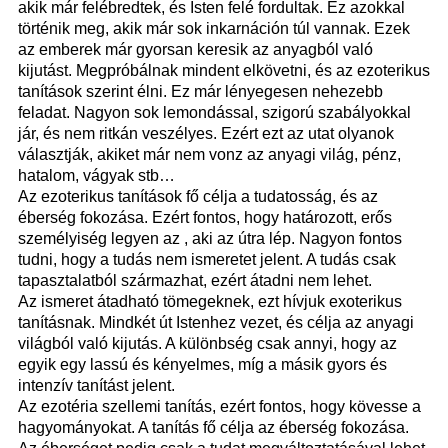
akik már felébredtek, és Isten felé fordultak. Ez azokkal
történik meg, akik már sok inkarnáción túl vannak. Ezek
az emberek már gyorsan keresik az anyagból való
kijutást. Megpróbálnak mindent elkövetni, és az ezoterikus
tanítások szerint élni. Ez már lényegesen nehezebb
feladat. Nagyon sok lemondással, szigorú szabályokkal
jár, és nem ritkán veszélyes. Ezért ezt az utat olyanok
választják, akiket már nem vonz az anyagi világ, pénz,
hatalom, vágyak stb…
Az ezoterikus tanítások fő célja a tudatosság, és az
éberség fokozása. Ezért fontos, hogy határozott, erős
személyiség legyen az , aki az útra lép. Nagyon fontos
tudni, hogy a tudás nem ismeretet jelent. A tudás csak
tapasztalatból származhat, ezért átadni nem lehet.
Az ismeret átadható tömegeknek, ezt hívjuk exoterikus
tanításnak. Mindkét út Istenhez vezet, és célja az anyagi
világból való kijutás. A különbség csak annyi, hogy az
egyik egy lassú és kényelmes, míg a másik gyors és
intenzív tanítást jelent.
Az ezotéria szellemi tanítás, ezért fontos, hogy kövesse a
hagyományokat. A tanítás fő célja az éberség fokozása.