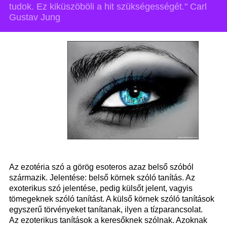
tudok. Ez kiküszöböli a hit szükségességét." Carl
Gustav Jung
Az ezotéria szó a görög esoteros azaz belső szóból
származik. Jelentése: belső körnek szóló tanítás. Az
exoterikus szó jelentése, pedig külsőt jelent, vagyis
tömegeknek szóló tanítást. A külső körnek szóló tanítások
egyszerű törvényeket tanítanak, ilyen a tízparancsolat.
Az ezoterikus tanítások a keresőknek szólnak. Azoknak