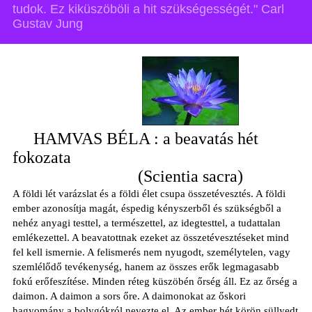
tudok. Ez kiküszöböli a hit szükségességét." Carl
Gustav Jung
HAMVAS BÉLA : a beavatás hét
fokozata
(Scientia sacra)
A földi lét varázslat és a földi élet csupa összetévesztés. A földi
ember azonosítja magát, éspedig kényszerből és szükségből a
nehéz anyagi testtel, a természettel, az idegtesttel, a tudattalan
emlékezettel. A beavatottnak ezeket az összetévesztéseket mind
fel kell ismernie. A felismerés nem nyugodt, személytelen, vagy
szemlélődő tevékenység, hanem az összes erők legmagasabb
fokú erőfeszítése. Minden réteg küszöbén őrség áll. Ez az őrség a
daimon. A daimon a sors őre. A daimonokat az őskori
hagyomány a bolygókról nevezte el. Az ember hét körön süllyedt