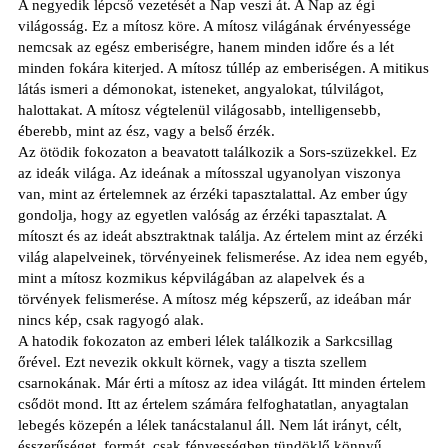
A negyedik lépcső vezetését a Nap veszi át. A Nap az égi
világosság. Ez a mítosz köre. A mítosz világának érvényessége
nemcsak az egész emberiségre, hanem minden időre és a lét
minden fokára kiterjed. A mítosz túllép az emberiségen. A mitikus
látás ismeri a démonokat, isteneket, angyalokat, túlvilágot,
halottakat. A mítosz végtelenül világosabb, intelligensebb,
éberebb, mint az ész, vagy a belső érzék.
Az ötödik fokozaton a beavatott találkozik a Sors-szüzekkel. Ez
az ideák világa. Az ideának a mítosszal ugyanolyan viszonya
van, mint az értelemnek az érzéki tapasztalattal. Az ember úgy
gondolja, hogy az egyetlen valóság az érzéki tapasztalat. A
mítoszt és az ideát absztraktnak találja. Az értelem mint az érzéki
világ alapelveinek, törvényeinek felismerése. Az idea nem egyéb,
mint a mítosz kozmikus képvilágában az alapelvek és a
törvények felismerése. A mítosz még képszerű, az ideában már
nincs kép, csak ragyogó alak.
A hatodik fokozaton az emberi lélek találkozik a Sarkcsillag
őrével. Ezt nevezik okkult körnek, vagy a tiszta szellem
csarnokának. Már érti a mítosz az idea világát. Itt minden értelem
csődöt mond. Itt az értelem számára felfoghatatlan, anyagtalan
lebegés közepén a lélek tanácstalanul áll. Nem lát irányt, célt,
ésszerűséget, formát, csak fényességben tündöklő könnyű