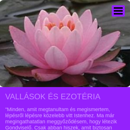
VALLÁSOK ÉS EZOTÉRIA
"Minden, amit megtanultam és megismertem,
lépésről lépésre közelebb vitt Istenhez. Ma már
megingathatatlan meggyőződésem, hogy létezik
Gondviselő. Csak abban hiszek, amit biztosan