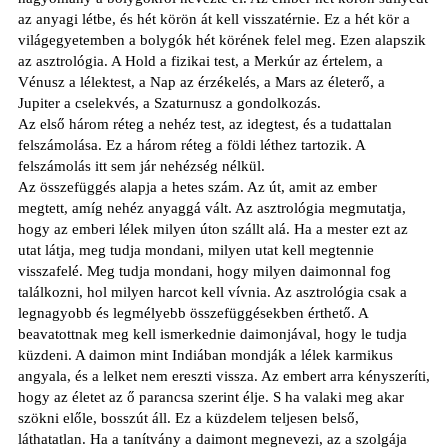
az anyagi létbe, és hét körön át kell visszatérnie. Ez a hét kör a
világegyetemben a bolygók hét körének felel meg. Ezen alapszik
az asztrológia. A Hold a fizikai test, a Merkúr az értelem, a
Vénusz a lélektest, a Nap az érzékelés, a Mars az életerő, a
Jupiter a cselekvés, a Szaturnusz a gondolkozás.
Az első három réteg a nehéz test, az idegtest, és a tudattalan
felszámolása. Ez a három réteg a földi léthez tartozik. A
felszámolás itt sem jár nehézség nélkül.
Az összefüggés alapja a hetes szám. Az út, amit az ember
megtett, amíg nehéz anyaggá vált. Az asztrológia megmutatja,
hogy az emberi lélek milyen úton szállt alá. Ha a mester ezt az
utat látja, meg tudja mondani, milyen utat kell megtennie
visszafelé. Meg tudja mondani, hogy milyen daimonnal fog
találkozni, hol milyen harcot kell vívnia. Az asztrológia csak a
legnagyobb és legmélyebb összefüggésekben érthető. A
beavatottnak meg kell ismerkednie daimonjával, hogy le tudja
küzdeni. A daimon mint Indiában mondják a lélek karmikus
angyala, és a lelket nem ereszti vissza. Az embert arra kényszeríti,
hogy az életet az ő parancsa szerint élje. S ha valaki meg akar
szökni előle, bosszút áll. Ez a küzdelem teljesen belső,
láthatatlan. Ha a tanítvány a daimont megnevezi, az a szolgája