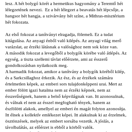
lesz. A hét bolygó körét a hermetikus hagyomány a Teremtő hét
lélegzetének nevezi.
Ez a hét lélegzet a beavatás hét lépcsője, a
hangsor hét hangja, a szivárvány hét színe, a Mithras-misztérium
hét fokozata.
Az első fokozat a tanítványt elragadja, fölemeli. Ez a tudat
kitágulása. Az anyagi énből való kilépés. Az anyagi világ merő
varázslat, az érzéki látásnak a valósághoz nem sok köze van.
A második fokozat a levegőből a bolygók körébe való átlépés. Az
egység, a tiszta szellemi távlat előérzete, ami az ésszerű
gondolkozásban nyilatkozik meg.
A harmadik fokozat, amikor a tanítvány a bolygók köréből kilép,
és a Sarkcsillaghoz érkezik. Az ész, és az érzékek számára
értelmetlen képek, az emberi sors tulajdonképpeni urai. Mert az
ember fölött igazi hatalma nem az érzéki képnek, nem az
ésszerűségnek, hanem a belső képvilágnak van. Itt azonosulnak,
és válnak el nem az ésszel megfogható tények, hanem az
észfölötti alakok, amellyel az emberi én magát folyton azonosítja.
Itt élnek a kollektív emlékezet képei. Itt alakulnak ki az érzelmek,
ösztönzések, melyek az embert sorsába vezetik. A jóslás, a
távolbalátás, az előérzet is ebből a körből valók.