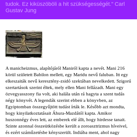
tudok. Ez kiküszöböli a hit szükségességét." Carl
Gustav Jung
A manicheizmus, alapítójáról Maniról kapta a nevét. Mani 216
körül született Babilon mellett, egy Maridu nevű faluban. Itt egy
elkeszaiták nevű keresztény-zsidó szektában nevelkedett. Szigorú
szertartások szerint éltek, mely ellen Mani fellázadt. Mani egy
özvegyasszony fia volt, aki halála után rá hagyta a szent tudás
négy könyvét. A legendák szerint ebben a könyvben, az
Egyiptomban összegyűjtött tudást írták le. Később azt mondta,
hogy kinyilatkoztatásait Áhura-Mazdától kapta. Amikor
huszonnégy éves lett, az emberek elé állt, hogy hirdesse tanait.
Szinte azonnal összeütközésbe került a zoroasztrizmus híveivel,
és ezért száműzetésbe kényszerült. Indiába ment, ahol nagy