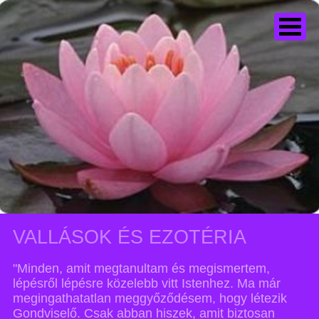
VALLÁSOK ÉS EZOTÉRIA
"Minden, amit megtanultam és megismertem,
lépésről lépésre közelebb vitt Istenhez. Ma már
megingathatatlan meggyőződésem, hogy létezik
Gondviselő. Csak abban hiszek, amit biztosan