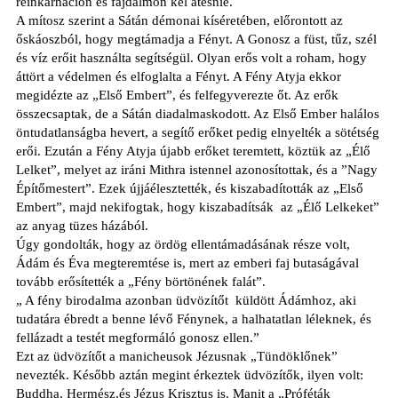
reinkarnáción és fájdalmon kel átesnie.
A mítosz szerint a Sátán démonai kíséretében, előrontott az
őskáoszból, hogy megtámadja a Fényt. A Gonosz a füst, tűz, szél
és víz erőit használta segítségül. Olyan erős volt a roham, hogy
áttört a védelmen és elfoglalta a Fényt. A Fény Atyja ekkor
megidézte az „Első Embert”, és felfegyverezte őt. Az erők
összecsaptak, de a Sátán diadalmaskodott. Az Első Ember halálos
öntudatlanságba hevert, a segítő erőket pedig elnyelték a sötétség
erői. Ezután a Fény Atyja újabb erőket teremtett, köztük az „Élő
Lelket”, melyet az iráni Mithra istennel azonosítottak, és a ”Nagy
Építőmestert”. Ezek újjáélesztették, és kiszabadították az „Első
Embert”, majd nekifogtak, hogy kiszabadítsák
az „Élő Lelkeket”
az anyag tüzes házából.
Úgy gondolták, hogy az ördög ellentámadásának része volt,
Ádám és Éva megteremtése is, mert az emberi faj butaságával
tovább erősítették a „Fény börtönének falát”.
„ A fény birodalma azonban üdvözítőt
küldött Ádámhoz, aki
tudatára ébredt a benne lévő Fénynek, a halhatatlan léleknek, és
fellázadt a testét megformáló gonosz ellen.”
Ezt az üdvözítőt a manicheusok Jézusnak „Tündöklőnek”
nevezték. Később aztán megint érkeztek üdvözítők, ilyen volt:
Buddha, Hermész,és Jézus Krisztus is. Manit a „Próféták