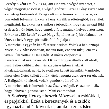
Pecsétje”-ként említik. Ő az, aki elhozza a végső üzenetet, a
végső megvilágosodást, a végső gnózist. Ezzel a Fény kiszabadul
a sötétség börtönéből. Ez egy alkímiai természetű, hosszú, és
bonyolult folyamat. Ekkor a Fény kiválik a sötétségből, és a lélek
megtisztul. Ez akkor lesz, mikor ráébredünk, hogy az anyagi föld
csak azért jött létre, hogy ennek a folyamatnak helyet biztosítson.
Ekkor az „Élő Lélek” és „A Nagy Építőmester új birodalmat hoz
létre, és helyét egy spirituális föld foglalja el.
A manicheus egyház két fő részre oszlott. Voltak a hétköznapi
hívek, akik házasodhattak, ihattak bort, ehettek húst, lehettek
javaik. Ők voltak a Hallgatók. A másik csoportot a
Kiválasztottaknak nevezték. Ők nem fogyaszthattak alkoholt,
húst. Teljes cölibátusban, és szegénységben éltek. A
kiválasztottaknak nehéz beavatáson kellett átesniük. Vándorló,
nincstelen életet kellett élniük, ételt naponta csak egyszer ehettek.
A Hallgatók kötelesek voltak gondoskodni róluk.
A manicheusok is borzadtak az Ószövetségtől, és azt tartották,
hogy Jehova a gonosz isten. Mani ezt mondta:
„ A Sötétség Hercege beszélt Mózessel, a zsidókkal,
és papjaikkal. Ezért a keresztények és a zsidók
ugyanazt a hibát követik el, amikor ezt az Istent