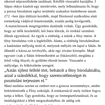
sikerrel népszerűsítette tanításait. Később visszatért hazájába. I
Sápur ekkor kiadott egy menlevelet, mely felhatalmazta őt, hogy
a perzsa birodalom egész területén szabadon hirdethesse tanait.
272 –ben újra üldözni kezdték, majd Hormuzd uralkodása alatt
eretnekség vádjával letartoztatták, ezután pedig kivégezték.
A manicheusok megrögzötten dualisták voltak. Úgy gondolták,
hogy az idők kezdetétől, két Isten létezik, és örökké szemben
állnak egymással. Az egyik a sötétség, a másik a fény istene. A
fény birodalma volt a legfelsőbb. Alatta, a sötétség birodalmában
a határtalan mélység terül el, melynek mélyén ott lapul a Sátán. Itt
állandó a káosz,az örvénylés, akár egy zivatar közepén. Majd
egyszer csak a Sátán felemelkedett az őskáoszból, meglátta a
felső világ fényét, és gyűlölet ébredt benne. Visszatért a
mélysége, és felkészítette seregeit.
„Aztán újfent felfelé tört, behatolt a fény birodalmába,
azzal a szándékkal, hogy szerencsétlenséget és
pusztulást terjesszen el.”
Mani tanítása szerint az emberi test a gonosz teremtménye, amibe
bebörtönözték a Fény szikráját. A reinkarnáció mely örökre fogva
tartja a lelket. Úgy gondolta, hogy az önmegtartóztatással, és az
imádságokkal a lélek megszabadulhat, de addig sok