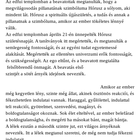
Az edfui templomban a beavatottak megtanulták, hogy a
megvilágosodás pillanatának szimbóluma Hórusz a sólyom, aki
mindent lát. Hórusz a spirituális újjászületés, a tudás és annak a
pillanatnak a szimbóluma, amikor az ember tökéletes lénnyé
válik.
Az edfui templomban április 21-én ünnepelték Hórusz
születésnapját. A tanítványok itt megértették, és megtanulták a
semlegesség fontosságát, és az egyéni tudat egyetemessé
alakítását. Megértették az ellentétes univerzumi erők fontosságát,
és szükségességét. Az ego eltűnt, és a beavatott megtalálta
felsőbbrendű önmagát.
A beavatás első
szintjét a
sötét árnyék idejének nevezték.
Amikor az ember
még kegyetlen lény, szinte még állat, akinek ösztönös reakciói, és
fékezhetetlen indulatai vannak. Haraggal, gyűlölettel, indulattal
teli reakciói, gyötrelmet, szenvedést, magányt, és
boldogtalanságot okoznak. Sok élet elteltével, az ember belefárad
a boldogtalanságba, és megérti ha másokat bánt, magát bántja.
A lélek ezután a második szintre jut, ezt világos árnyéknak
nevezték. Itt a lélek megtanul szeretni, de még nem tudja fékezni
indulatait.