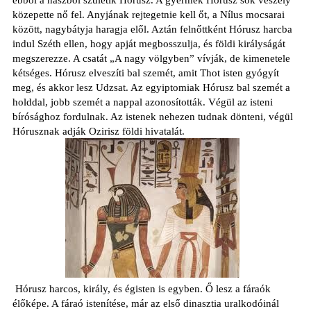
ebből a nászból születik Hórusz. A gyermek Hórusz sok veszély
közepette nő fel. Anyjának rejtegetnie kell őt, a Nílus mocsarai
között, nagybátyja haragja elől. Aztán felnőttként Hórusz harcba
indul Széth ellen, hogy apját megbosszulja, és földi királyságát
megszerezze. A csatát „A nagy völgyben” vívják, de kimenetele
kétséges. Hórusz elveszíti bal szemét, amit Thot isten gyógyít
meg, és akkor lesz Udzsat. Az egyiptomiak Hórusz bal szemét a
holddal, jobb szemét a nappal azonosították. Végül az isteni
bírósághoz fordulnak. Az istenek nehezen tudnak dönteni, végül
Hórusznak adják Ozirisz földi hivatalát.
Hórusz harcos, király, és égisten is egyben. Ő lesz a fáraók
élőképe. A fáraó istenítése, már az első dinasztia uralkodóinál