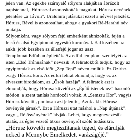
jelen van. Az egekbe szárnyaló sólyom alakjában ábrázolt
napistennel,
Hórusszal azonosították magukat. Hórusz nevének
jelentése „a Távoli”. Uralomra jutásukat ezzel a névvel jelezték.
Hórusz, Rével is azonosulhat, ahogy a gyakori Ré-Harahti név
mutatja.
Sólyomként, vagy sólyom fejű emberként ábrázolták, fején a
felső és alsó Egyiptomot egyesítő koronával. Bal kezében az
ankh, jobb kezében az állatfejű jogar az uasz.
Templomát Edfuban építették. Az edfui templom szentélyét az
isten „Első Trónusának” nevezik. A feliratokból tudjuk, hogy az
egyiptomiak az első időt „Zep Tepi” néven említik. Ez Ozirisz
,vagy Hórusz kora. Az edfui felirat elmondja, hogy ez az
elveszett birodalom, az „Ősök hazája”. A feliratok azt is
elmondják, hogy Hórusz követői az „Építő istenekhez” hasonló
módon, a szent tanítás hordozói voltak. A „Semszu Hor”, vagyis
Hórusz követői, pontosan azt jelenti: „ Azok akik Hórusz
ösvényén járnak”. Ezt a Hóruszi utat máshol a „Nap útjának”,
vagy „ Ré ösvényének” hívják. Lehet, hogy megnevezésük
utalás, az égbe vezető titkos ösvényről szóló tudásukra.
„Hórusz követői megtisztítanak téged, és elárulják
neked a Mennybe Emelkedett varázsigéjét”