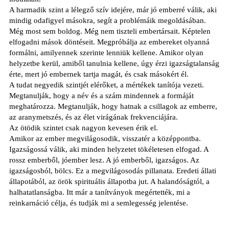
A harmadik szint a lélegző szív idejére, már jó emberré válik, aki
mindig odafigyel másokra, segít a problémáik megoldásában.
Még most sem boldog. Még nem tiszteli embertársait. Képtelen
elfogadni mások döntéseit. Megpróbálja az embereket olyanná
formálni, amilyennek szerinte lenniük kellene. Amikor olyan
helyzetbe kerül, amiből tanulnia kellene, úgy érzi igazságtalanság
érte, mert jó embernek tartja magát, és csak másokért él.
A tudat negyedik szintjét elérőket, a mértékek tanítója vezeti.
Megtanulják, hogy a név és a szám mindennek a formáját
meghatározza. Megtanulják, hogy hatnak a csillagok az emberre,
az aranymetszés, és az élet virágának frekvenciájára.
Az ötödik szintet csak nagyon kevesen érik el.
Amikor az ember megvilágosodik, visszatér a középpontba.
Igazságossá válik, aki minden helyzetet tökéletesen elfogad. A
rossz emberből, jóember lesz. A jó emberből, igazságos. Az
igazságosból, bölcs. Ez a megvilágosodás pillanata. Eredeti állati
állapotából, az örök spirituális állapotba jut. A halandóságtól, a
halhatatlanságba. Itt már a tanítványok megértették, mi a
reinkarnáció célja, és tudják mi a semlegesség jelentése.