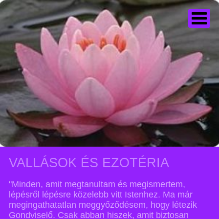
VALLÁSOK ÉS EZOTÉRIA
"Minden, amit megtanultam és megismertem,
lépésről lépésre közelebb vitt Istenhez. Ma már
megingathatatlan meggyőződésem, hogy létezik
Gondviselő. Csak abban hiszek, amit biztosan