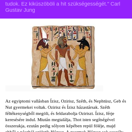
tudok. Ez kiküszöböli a hit szükségességét." Carl
Gustav Jung
Az egyiptomi vallásban Ízisz, Ozirisz, Széth, és Nephtüsz, Geb és
Nut gyermekei voltak. Ozirisz és Ízisz házastársak. Széth
féltékenységből megöli, és feldarabolja Oziriszt. Ízisz, férje
keresésére indul. Miután megtalálja, Thot isten segítségével
összerakja, ezután pedig sólyom képében repül föléje, majd