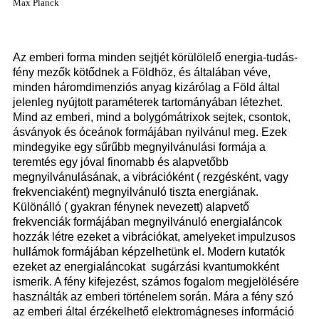
Max Planck
Az emberi forma minden sejtjét körülölelő energia-tudás-
fény mezők kötődnek a Földhöz, és általában véve,
minden háromdimenziós anyag kizárólag a Föld által
jelenleg nyújtott paraméterek tartományában létezhet.
Mind az emberi, mind a bolygómátrixok sejtek, csontok,
ásványok és óceánok formájában nyilvánul meg. Ezek
mindegyike egy sűrűbb megnyilvánulási formája a
teremtés egy jóval finomabb és alapvetőbb
megnyilvánulásának, a vibrációként ( rezgésként, vagy
frekvenciaként) megnyilvánuló tiszta energiának.
Különálló ( gyakran fénynek nevezett) alapvető
frekvenciák formájában megnyilvánuló energialáncok
hozzák létre ezeket a vibrációkat, amelyeket impulzusos
hullámok formájában képzelhetünk el. Modern kutatók
ezeket az energialáncokat sugárzási kvantumokként
ismerik. A fény kifejezést, számos fogalom megjelölésére
használták az emberi történelem során. Mára a fény szó
az emberi által érzékelhető elektromágneses információ