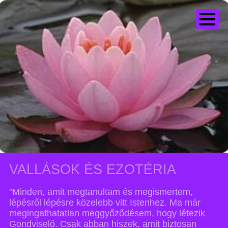
VALLÁSOK ÉS EZOTÉRIA
"Minden, amit megtanultam és megismertem,
lépésről lépésre közelebb vitt Istenhez. Ma már
megingathatatlan meggyőződésem, hogy létezik
Gondviselő. Csak abban hiszek, amit biztosan