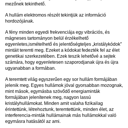
mezőnek tekinthető.
A hullám elektromos részét tekintjük az információ
hordozójának.
A fény minden egyedi frekvenciája egy vibrációs, és
mágneses tartományon belül érzékelhető
egyenletes,ismételhető és jelentőségteljes „kristálykódok”
mintáit teremti meg. Ezeket a kódokat fedezték fel az élet
genetikai szerkezetében. Ezek teszik lehetővé a sejtek
számára, hogy egyenletesen szaporodjanak újra és újra
ugyanabban a formában.
A teremtett világ egyszerűen egy sor hullám formájában
jelenik meg. Egyes hullámok jóval gyorsabban mozognak,
mint mások, egymásba szövődő energiaminták
formájában jelenítenek meg, nagyon lassú
kristályhullámokat. Minden amit valaha fizikailag
érintettünk, létrehoztunk, teremtettünk, minden élet, az
interferencia-minták hullámainak más hullámokkal való
egymásra hatásától az ami.