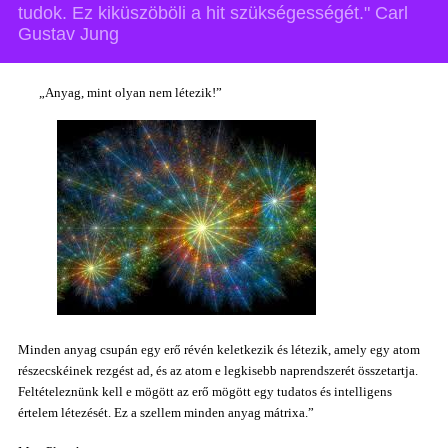
tudok. Ez kiküszöböli a hit szükségességét." Carl
Gustav Jung
„Anyag, mint olyan nem létezik!”
Minden anyag csupán egy erő révén keletkezik és létezik, amely egy atom
részecskéinek rezgést ad, és az atom e legkisebb naprendszerét összetartja.
Feltételeznünk kell e mögött az erő mögött egy tudatos és intelligens
értelem létezését. Ez a szellem minden anyag mátrixa.”