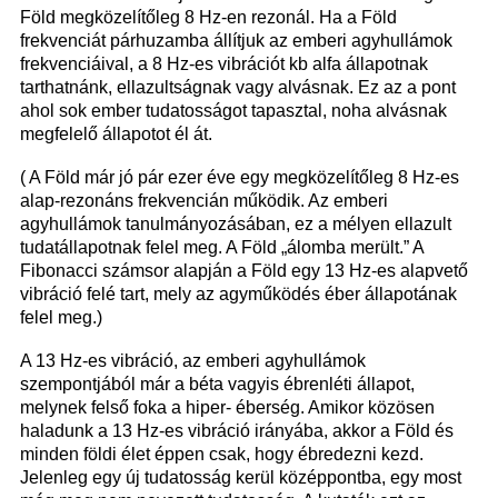
Föld megközelítőleg 8 Hz-en rezonál. Ha a Föld
frekvenciát párhuzamba állítjuk az emberi agyhullámok
frekvenciáival, a 8 Hz-es vibrációt kb alfa állapotnak
tarthatnánk, ellazultságnak vagy alvásnak. Ez az a pont
ahol sok ember tudatosságot tapasztal, noha alvásnak
megfelelő állapotot él át.
( A Föld már jó pár ezer éve egy megközelítőleg 8 Hz-es
alap-rezonáns frekvencián működik. Az emberi
agyhullámok tanulmányozásában, ez a mélyen ellazult
tudatállapotnak felel meg. A Föld „álomba merült.” A
Fibonacci számsor alapján a Föld egy 13 Hz-es alapvető
vibráció felé tart, mely az agyműködés éber állapotának
felel meg.)
A 13 Hz-es vibráció, az emberi agyhullámok
szempontjából már a béta vagyis ébrenléti állapot,
melynek felső foka a hiper- éberség. Amikor közösen
haladunk a 13 Hz-es vibráció irányába, akkor a Föld és
minden földi élet éppen csak, hogy ébredezni kezd.
Jelenleg egy új tudatosság kerül középpontba, egy most