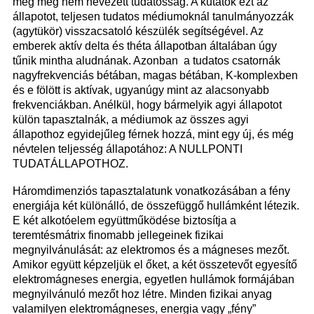
még meg nem nevezett tudatosság. A kutatók ezt az
állapotot, teljesen tudatos médiumoknál tanulmányozzák
(agytükör) visszacsatoló készülék segítségével. Az
emberek aktív delta és théta állapotban általában úgy
tűnik mintha aludnának. Azonban a tudatos csatornák
nagyfrekvenciás bétában, magas bétában, K-komplexben
és e fölött is aktívak, ugyanúgy mint az alacsonyabb
frekvenciákban. Anélkül, hogy bármelyik agyi állapotot
külön tapasztalnák, a médiumok az összes agyi
állapothoz egyidejűleg férnek hozzá, mint egy új, és még
névtelen teljesség állapotához: A NULLPONTI
TUDATÁLLAPOTHOZ.
Háromdimenziós tapasztalatunk vonatkozásában a fény
energiája két különálló, de összefüggő hullámként létezik.
E két alkotóelem együttműködése biztosítja a
teremtésmátrix finomabb jellegeinek fizikai
megnyilvánulását: az elektromos és a mágneses mezőt.
Amikor együtt képzeljük el őket, a két összetevőt egyesítő
elektromágneses energia, egyetlen hullámok formájában
megnyilvánuló mezőt hoz létre. Minden fizikai anyag
valamilyen elektromágneses, energia vagy „fény”