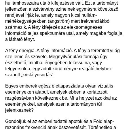
hullámhosszaira utaló kifejezéssé vált. Ezt a tartományt
jellemzően a szivárvány színeinek egymásra következő
rendjével írják le, amely nagyon kicsi hullám-
mértékegységekben (angström) mért frekvenciákból
származik. A fény kifejezés az elektromágneses
információ teljes spektrumára utal, amely magába foglalja
a látható fényt.
A fény energia. A fény információ. A fény a teremtett világ
szelleme és szövete. Megnyilvánulási formája úgy
észlelhető, mintha lényegében lelassulna, vagy
felgyorsulna, egy adott körülményre reagáló helyhez
szabott „kristályosodás”.
Egyes emberek egész élettapasztalata olyan vizuális
eseményeken alapul, amelyek ebben a korlátozott
rezgéssávban következnek be. Mi a helyzet azokkal az
eseményekkel, amelyek ezen a tartományon túl
jelentkeznek?
Gondoljuk el az emberi tudatállapotok és a Föld alap-
rezonáns frekvenciájának összevetését. Történetileg a