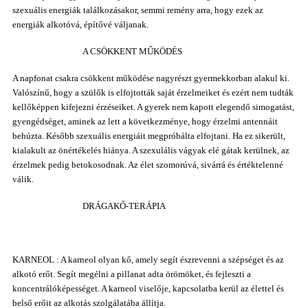
szexuális energiák találkozásakor, semmi remény arra, hogy ezek az
energiák alkotóvá, építővé váljanak.
A CSÖKKENT MŰKÖDÉS
A napfonat csakra csökkent működése nagyrészt gyermekkorban alakul ki.
Valószínű, hogy a szülők is elfojtották saját érzelmeiket és ezért nem tudták
kellőképpen kifejezni érzéseiket. A gyerek nem kapott elegendő simogatást,
gyengédséget, aminek az lett a következménye, hogy érzelmi antennáit
behúzta. Később szexuális energiáit megpróbálta elfojtani. Ha ez sikerült,
kialakult az önértékelés hiánya. A szexulális vágyak elé gátak kerülnek, az
érzelmek pedig betokosodnak. Az élet szomorúvá, sivárrá és értéktelenné
válik.
DRÁGAKŐ-TERÁPIA
KARNEOL : A karneol olyan kő, amely segít észrevenni a szépséget és az
alkotó erőt. Segít megélni a pillanat adta örömöket, és fejleszti a
koncentrálóképességet. A karneol viselője, kapcsolatba kerül az élettel és
belső erőit az alkotás szolgálatába állítja.