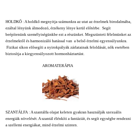
HOLDKŐ : A holdkő megnyitja számunkra az utat az érzelmek birodalmába,
ezáltal lényünk álmodozó, érzékeny lénye kerül előtérbe. Segít
beépítenünk személyiségünkbe ezt a részünket. Megszünteti félelmünket az
érzelmektől és harmonizáló hatással van a belső érzelmi egyensúlyunkra.
Fizikai síkon elősegíti a nyirokpályák zárlatainak feloldását, nők esetében
biztosítja a kiegyensúlyozott hormonháztartást.
AROMATERÁPIA
SZANTÁLFA : A szantálfa olajat keleten gyakran használják szexuális
energiák növelését. A szantál élénkíti a fantáziát, és segít egységbe rendezni
a szellemi energiákat, mind érzelmi szinten.