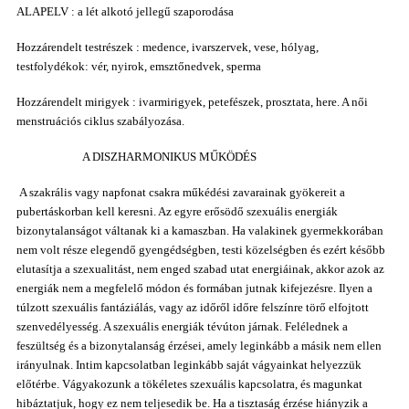
ALAPELV : a lét alkotó jellegű szaporodása
Hozzárendelt testrészek : medence, ivarszervek, vese, hólyag,
testfolydékok: vér, nyirok, emsztőnedvek, sperma
Hozzárendelt mirigyek : ivarmirigyek, petefészek, prosztata, here. A női
menstruációs ciklus szabályozása.
A DISZHARMONIKUS MŰKÖDÉS
A szakrális vagy napfonat csakra műkédési zavarainak gyökereit a
pubertáskorban kell keresni. Az egyre erősödő szexuális energiák
bizonytalanságot váltanak ki a kamaszban. Ha valakinek gyermekkorában
nem volt része elegendő gyengédségben, testi közelségben és ezért később
elutasítja a szexualitást, nem enged szabad utat energiáinak, akkor azok az
energiák nem a megfelelő módon és formában jutnak kifejezésre. Ilyen a
túlzott szexuális fantáziálás, vagy az időről időre felszínre törő elfojtott
szenvedélyesség. A szexuális energiák tévúton járnak. Felélednek a
feszültség és a bizonytalanság érzései, amely leginkább a másik nem ellen
irányulnak. Intim kapcsolatban leginkább saját vágyainkat helyezzük
előtérbe. Vágyakozunk a tökéletes szexuális kapcsolatra, és magunkat
hibáztatjuk, hogy ez nem teljesedik be. Ha a tisztaság érzése hiányzik a