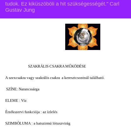
tudok. Ez kiküszöböli a hit szükségességét." Carl
Gustav Jung
SZAKRÁLIS CSAKRA MŰKÖDÉSE
A szexcsakra vagy szakrális csakra a keresztcsontnál található.
SZÍNE: Narancssárga
ELEME : Víz
Érzékszervi funkciója : az ízlelés
SZIMBÓLUMA : a hatszirmú lótuszvirág