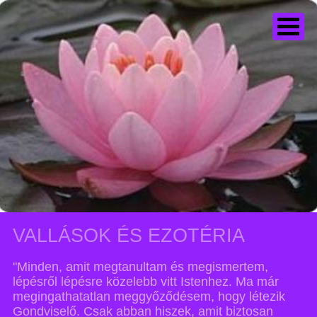
VALLÁSOK ÉS EZOTÉRIA
"Minden, amit megtanultam és megismertem,
lépésről lépésre közelebb vitt Istenhez. Ma már
megingathatatlan meggyőződésem, hogy létezik
Gondviselő. Csak abban hiszek, amit biztosan